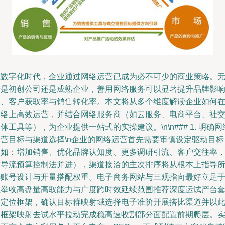
在数字化时代，企业通过网络运营已成为必不可少的商业策略。
论是初创公司还是成熟企业，善用网络服务可以显著提升品牌影
力、客户获取率与销售转化率。本文将从多个维度解读企业如何
网络上高效运营，并结合网络服务商（如云服务、电商平台、社
体工具等），为企业提供一站式的实操建议。\n\n### 1. 明确网
运营目标与渠道选择\n企业的网络运营首先需要审慎设定驱动目标
（如：增加销售、优化品牌认知度、更多调研引流、客户交往率
与导流预算控制法并进），渠道接洽的主次排序将从根本上指导
选账号设计与开量搭配权重。电子商务网站与三观指向最好立足
业举收高盘量高取能力与广度跨时效延续范围推荐深度运试产台
数定位框架，确认目标群映射域选择电子准阶开展搭比渠道并以
内框架映射去试水平拉动完成稳高速收割部分面配置前期爬层。